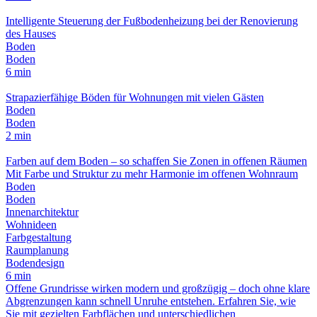
Intelligente Steuerung der Fußbodenheizung bei der Renovierung
des Hauses
Boden
Boden
6 min
Strapazierfähige Böden für Wohnungen mit vielen Gästen
Boden
Boden
2 min
Farben auf dem Boden – so schaffen Sie Zonen in offenen Räumen
Mit Farbe und Struktur zu mehr Harmonie im offenen Wohnraum
Boden
Boden
Innenarchitektur
Wohnideen
Farbgestaltung
Raumplanung
Bodendesign
6 min
Offene Grundrisse wirken modern und großzügig – doch ohne klare
Abgrenzungen kann schnell Unruhe entstehen. Erfahren Sie, wie
Sie mit gezielten Farbflächen und unterschiedlichen