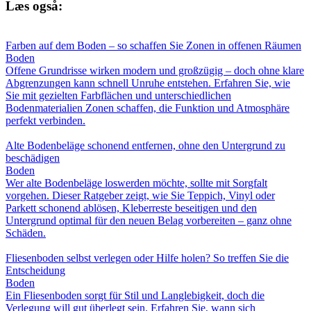
Læs også:
Farben auf dem Boden – so schaffen Sie Zonen in offenen Räumen
Boden
Offene Grundrisse wirken modern und großzügig – doch ohne klare
Abgrenzungen kann schnell Unruhe entstehen. Erfahren Sie, wie
Sie mit gezielten Farbflächen und unterschiedlichen
Bodenmaterialien Zonen schaffen, die Funktion und Atmosphäre
perfekt verbinden.
Alte Bodenbeläge schonend entfernen, ohne den Untergrund zu
beschädigen
Boden
Wer alte Bodenbeläge loswerden möchte, sollte mit Sorgfalt
vorgehen. Dieser Ratgeber zeigt, wie Sie Teppich, Vinyl oder
Parkett schonend ablösen, Kleberreste beseitigen und den
Untergrund optimal für den neuen Belag vorbereiten – ganz ohne
Schäden.
Fliesenboden selbst verlegen oder Hilfe holen? So treffen Sie die
Entscheidung
Boden
Ein Fliesenboden sorgt für Stil und Langlebigkeit, doch die
Verlegung will gut überlegt sein. Erfahren Sie, wann sich