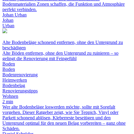
Bodenmaterialien Zonen schaffen, die Funktion und Atmosphäre
perfekt verbinden.
Johan Urban
Johan
Urban
Alte Bodenbeläge schonend entfernen, ohne den Untergrund zu
beschädigen
Alte Böden entfernen, ohne den Untergrund zu ruinieren – so
gelingt die Renovierung mit Feingefühl
Boden
Boden
Bodenrenovierung
Heimwerken
Bodenbelag
Renovierungstipps
Wohnen
2 min
Wer alte Bodenbeläge loswerden möchte, sollte mit Sorgfalt
vorgehen. Dieser Ratgeber zeigt, wie Sie Teppich, Vinyl oder
Parkett schonend ablösen, Kleberreste beseitigen und den
Untergrund optimal für den neuen Belag vorbereiten – ganz ohne
Schäden.
Daniel Schröder