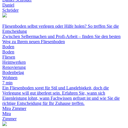
Daniel
Schröder
Fliesenboden selbst verlegen oder Hilfe holen? So treffen Sie die
Entscheidung
Zwischen Selbermachen und Profi-Arbeit – finden Sie den besten
Weg zu Ihrem neuen Fliesenboden
Boden
Boden
Fliesen
Heimwerken
Renovierung
Bodenbelag
Wohnen
7 min
Ein Fliesenboden sorgt für Stil und Langlebigkeit, doch die
Verlegung will gut überlegt sein. Erfahren Sie, wann sich
Eigenleistung lohnt, wann Fachwissen gefragt ist und wie Sie die
richtige Entscheidung für Ihr Zuhause treffen.
Mira Zimmer
Mira
Zimmer