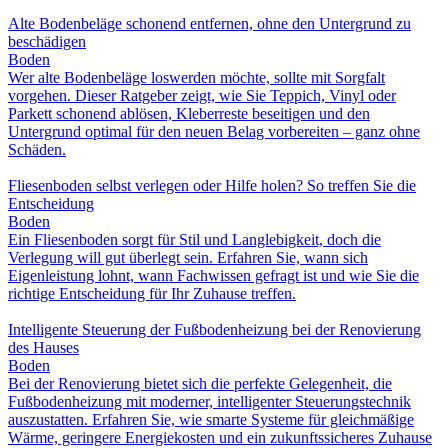
Alte Bodenbeläge schonend entfernen, ohne den Untergrund zu
beschädigen
Boden
Wer alte Bodenbeläge loswerden möchte, sollte mit Sorgfalt
vorgehen. Dieser Ratgeber zeigt, wie Sie Teppich, Vinyl oder
Parkett schonend ablösen, Kleberreste beseitigen und den
Untergrund optimal für den neuen Belag vorbereiten – ganz ohne
Schäden.
Fliesenboden selbst verlegen oder Hilfe holen? So treffen Sie die
Entscheidung
Boden
Ein Fliesenboden sorgt für Stil und Langlebigkeit, doch die
Verlegung will gut überlegt sein. Erfahren Sie, wann sich
Eigenleistung lohnt, wann Fachwissen gefragt ist und wie Sie die
richtige Entscheidung für Ihr Zuhause treffen.
Intelligente Steuerung der Fußbodenheizung bei der Renovierung
des Hauses
Boden
Bei der Renovierung bietet sich die perfekte Gelegenheit, die
Fußbodenheizung mit moderner, intelligenter Steuerungstechnik
auszustatten. Erfahren Sie, wie smarte Systeme für gleichmäßige
Wärme, geringere Energiekosten und ein zukunftssicheres Zuhause