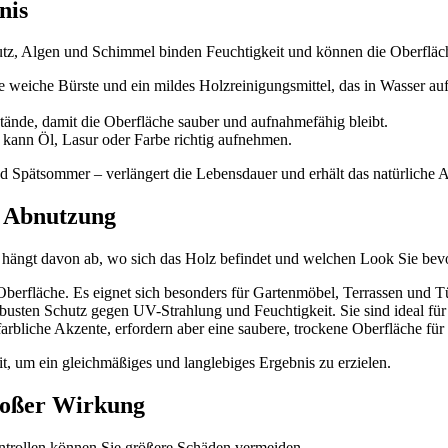
nis
mutz, Algen und Schimmel binden Feuchtigkeit und können die Oberfläch
weiche Bürste und ein mildes Holzreinigungsmittel, das in Wasser aufg
tände, damit die Oberfläche sauber und aufnahmefähig bleibt.
kann Öl, Lasur oder Farbe richtig aufnehmen.
nd Spätsommer – verlängert die Lebensdauer und erhält das natürliche 
d Abnutzung
 hängt davon ab, wo sich das Holz befindet und welchen Look Sie bev
 Oberfläche. Es eignet sich besonders für Gartenmöbel, Terrassen und T
obusten Schutz gegen UV-Strahlung und Feuchtigkeit. Sie sind ideal f
arbliche Akzente, erfordern aber eine saubere, trockene Oberfläche für
t, um ein gleichmäßiges und langlebiges Ergebnis zu erzielen.
großer Wirkung
ontrollen können Sie größere Schäden vermeiden.