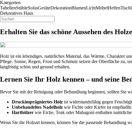
Kategorien
Tabellen
Stühle
Sofas
Geräte
Dekoration
Blumen
Licht
Möbel
Helfen
Tischl
Dekoratives Haus
Erhalten Sie das schöne Aussehen des Holze
Holz ist ein lebendiges, natürliches Material, das Wärme, Charakter un
Pflege. Sonne, Regen, Frost und Schmutz setzen der Oberfläche zu, und
langfristig schön und gesund erhalten.
Lernen Sie Ihr Holz kennen – und seine Bed
Bevor Sie mit der Reinigung oder Behandlung beginnen, sollten Sie wi
Druckimprägniertes Holz
ist widerstandsfähig gegen Feuchtigk
Unbehandeltes Nadelholz
wie Fichte oder Kiefer ist empfindli
Harthölzer
wie Eiche, Teak oder Mahagoni enthalten natürliche
Wenn Sie die Holzart kennen, können Sie die passende Behandlung w