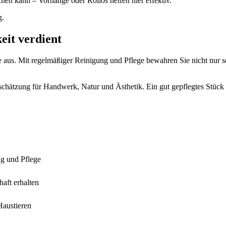
hen kann – Vorhänge oder Rollos helfen hier effektiv.
g.
eit verdient
 aus. Mit regelmäßiger Reinigung und Pflege bewahren Sie nicht nur sei
tschätzung für Handwerk, Natur und Ästhetik. Ein gut gepflegtes Stück 
ng und Pflege
haft erhalten
Haustieren