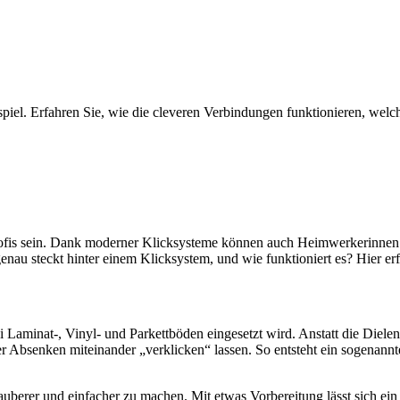
l. Erfahren Sie, wie die cleveren Verbindungen funktionieren, welche
rofis sein. Dank moderner Klicksysteme können auch Heimwerkerinnen 
au steckt hinter einem Klicksystem, und wie funktioniert es? Hier erf
i Laminat-, Vinyl- und Parkettböden eingesetzt wird. Anstatt die Diele
der Absenken miteinander „verklicken“ lassen. So entsteht ein sogenann
uberer und einfacher zu machen. Mit etwas Vorbereitung lässt sich ein