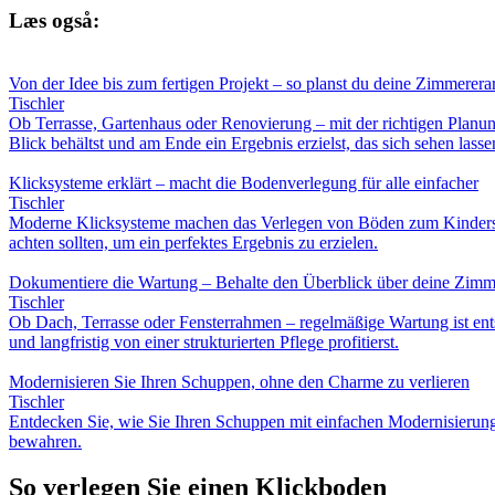
Læs også:
Von der Idee bis zum fertigen Projekt – so planst du deine Zimmerera
Tischler
Ob Terrasse, Gartenhaus oder Renovierung – mit der richtigen Planung
Blick behältst und am Ende ein Ergebnis erzielst, das sich sehen lasse
Klicksysteme erklärt – macht die Bodenverlegung für alle einfacher
Tischler
Moderne Klicksysteme machen das Verlegen von Böden zum Kinderspie
achten sollten, um ein perfektes Ergebnis zu erzielen.
Dokumentiere die Wartung – Behalte den Überblick über deine Zimm
Tischler
Ob Dach, Terrasse oder Fensterrahmen – regelmäßige Wartung ist ent
und langfristig von einer strukturierten Pflege profitierst.
Modernisieren Sie Ihren Schuppen, ohne den Charme zu verlieren
Tischler
Entdecken Sie, wie Sie Ihren Schuppen mit einfachen Modernisierung
bewahren.
So verlegen Sie einen Klickboden