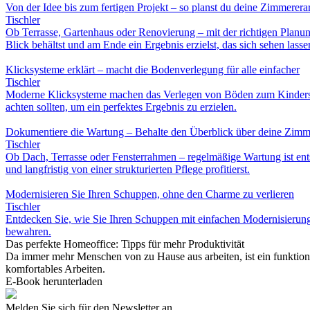
Von der Idee bis zum fertigen Projekt – so planst du deine Zimmerera
Tischler
Ob Terrasse, Gartenhaus oder Renovierung – mit der richtigen Planung
Blick behältst und am Ende ein Ergebnis erzielst, das sich sehen lasse
Klicksysteme erklärt – macht die Bodenverlegung für alle einfacher
Tischler
Moderne Klicksysteme machen das Verlegen von Böden zum Kinderspie
achten sollten, um ein perfektes Ergebnis zu erzielen.
Dokumentiere die Wartung – Behalte den Überblick über deine Zimm
Tischler
Ob Dach, Terrasse oder Fensterrahmen – regelmäßige Wartung ist ent
und langfristig von einer strukturierten Pflege profitierst.
Modernisieren Sie Ihren Schuppen, ohne den Charme zu verlieren
Tischler
Entdecken Sie, wie Sie Ihren Schuppen mit einfachen Modernisierung
bewahren.
Das perfekte Homeoffice: Tipps für mehr Produktivität
Da immer mehr Menschen von zu Hause aus arbeiten, ist ein funktiona
komfortables Arbeiten.
E-Book herunterladen
Melden Sie sich für den Newsletter an