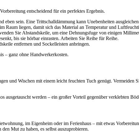
 Vorbereitung entscheidend für ein perfektes Ergebnis.
nd eben sein. Eine Trittschalldämmung kann Unebenheiten ausgleiche
im Raum liegen, damit sich das Material an Temperatur und Luftfeuchti
wenden Sie Abstandskeile, um eine Dehnungsfuge von einigen Millimet
nkt, bis sie hörbar einrasten. Arbeiten Sie Reihe für Reihe.
skeile entfernen und Sockelleisten anbringen.
bnis – ganz ohne Handwerkerkosten.
augen und Wischen mit einem leicht feuchten Tuch genügt. Vermeiden S
los ausgetauscht werden – ein großer Vorteil gegenüber verklebten Böd
etwohnung, im Eigenheim oder im Ferienhaus – mit etwas Vorbereitung
rn den Mut zu haben, es selbst auszuprobieren.