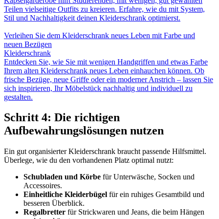
Kapselgarderobe hilft Studierenden, mit wenigen, gut gewählten
Teilen vielseitige Outfits zu kreieren. Erfahre, wie du mit System,
Stil und Nachhaltigkeit deinen Kleiderschrank optimierst.
Verleihen Sie dem Kleiderschrank neues Leben mit Farbe und
neuen Bezügen
Kleiderschrank
Entdecken Sie, wie Sie mit wenigen Handgriffen und etwas Farbe
Ihrem alten Kleiderschrank neues Leben einhauchen können. Ob
frische Bezüge, neue Griffe oder ein moderner Anstrich – lassen Sie
sich inspirieren, Ihr Möbelstück nachhaltig und individuell zu
gestalten.
Schritt 4: Die richtigen
Aufbewahrungslösungen nutzen
Ein gut organisierter Kleiderschrank braucht passende Hilfsmittel.
Überlege, wie du den vorhandenen Platz optimal nutzt:
Schubladen und Körbe
für Unterwäsche, Socken und
Accessoires.
Einheitliche Kleiderbügel
für ein ruhiges Gesamtbild und
besseren Überblick.
Regalbretter
für Strickwaren und Jeans, die beim Hängen