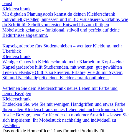
baust
Kleiderschrank
Mit digitalen Planungstools kannst du deinen Kleiderschrank
individuell gestalten, anpassen und in 3D visualisieren. Erfahre, wie
du Schritt für Schritt vom ersten Entwurf bis zum fertigen
Möbelstück gelangst – funktional, stilvoll und perfekt auf deine
Bedürfnisse abgestimmt.
Kapselgarderobe fürs Studentenleben – weniger Kleidung, mehr
Überblick
Kleiderschrank
Weniger Chaos im Kleiderschrank, mehr Klarheit im Kopf – eine
Kapselgarderobe hilft Studierenden, mit wenigen, gut gewählten
Teilen vielseitige Outfits zu kreieren. Erfahre, wie du mit System,
Stil und Nachhaltigkeit deinen Kleiderschrank optimierst.
Verleihen Sie dem Kleiderschrank neues Leben mit Farbe und
neuen Bezügen
Kleiderschrank
Entdecken Sie, wie Sie mit wenigen Handgriffen und etwas Farbe
Ihrem alten Kleiderschrank neues Leben einhauchen können. Ob
frische Bezüge, neue Griffe oder ein moderner Anstrich – lassen Sie
sich inspirieren, Ihr Möbelstück nachhaltig und individuell zu
gestalten.
Das perfekte Homeoffice: Tipps für mehr Produktivität