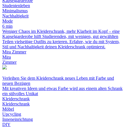
Kapselgarderobe
Studentenleben
Minimalismus
Nachhaltigkeit
Mode
6 min
Weniger Chaos im Kleiderschrank, mehr Klarheit im Kopf – eine
Kapselgarderobe hilft Studierenden, mit wenigen, gut gewählten
Teilen vielseitige Outfits zu kreieren. Erfahre, wie du mit System,
Stil und Nachhaltigkeit deinen Kleiderschrank optimierst.
Mira Zimmer
Mira
Zimmer
Verleihen Sie dem Kleiderschrank neues Leben mit Farbe und
neuen Bezügen
Mit kreativen Ideen und etwas Farbe wird aus einem alten Schrank
ein stilvolles Unikat
Kleiderschrank
Kleiderschrank
Möbel
Upcycling
Inneneinrichtung
DIY