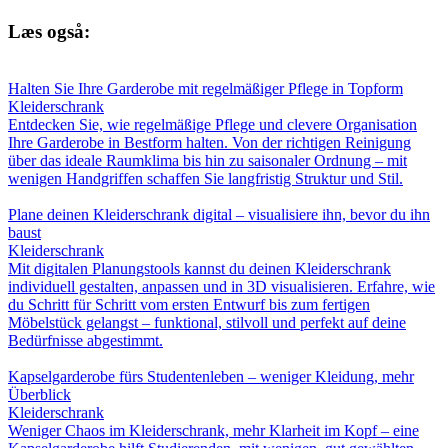
Læs også:
Halten Sie Ihre Garderobe mit regelmäßiger Pflege in Topform
Kleiderschrank
Entdecken Sie, wie regelmäßige Pflege und clevere Organisation
Ihre Garderobe in Bestform halten. Von der richtigen Reinigung
über das ideale Raumklima bis hin zu saisonaler Ordnung – mit
wenigen Handgriffen schaffen Sie langfristig Struktur und Stil.
Plane deinen Kleiderschrank digital – visualisiere ihn, bevor du ihn
baust
Kleiderschrank
Mit digitalen Planungstools kannst du deinen Kleiderschrank
individuell gestalten, anpassen und in 3D visualisieren. Erfahre, wie
du Schritt für Schritt vom ersten Entwurf bis zum fertigen
Möbelstück gelangst – funktional, stilvoll und perfekt auf deine
Bedürfnisse abgestimmt.
Kapselgarderobe fürs Studentenleben – weniger Kleidung, mehr
Überblick
Kleiderschrank
Weniger Chaos im Kleiderschrank, mehr Klarheit im Kopf – eine