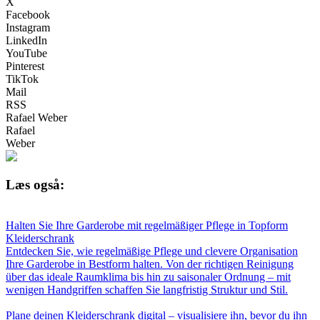
X
Facebook
Instagram
LinkedIn
YouTube
Pinterest
TikTok
Mail
RSS
Rafael Weber
Rafael
Weber
Læs også:
Halten Sie Ihre Garderobe mit regelmäßiger Pflege in Topform
Kleiderschrank
Entdecken Sie, wie regelmäßige Pflege und clevere Organisation
Ihre Garderobe in Bestform halten. Von der richtigen Reinigung
über das ideale Raumklima bis hin zu saisonaler Ordnung – mit
wenigen Handgriffen schaffen Sie langfristig Struktur und Stil.
Plane deinen Kleiderschrank digital – visualisiere ihn, bevor du ihn