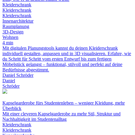
Kleiderschrank
Kleiderschrank
Kleiderschrank
Innenarchitektur
Raumplanung
3D-Design
Wohnen
4 min
Mit digitalen Planungstools kannst du deinen Kleiderschrank
individuell gestalten, anpassen und in 3D visualisieren. Erfahre, wie
du Schritt für Schritt vom ersten Entwurf bis zum fertigen
Möbelstück gelangst – funktional, stilvoll und perfekt auf deine
Bedürfnisse abgestimmt.
Daniel Schröder
Daniel
Schröder
Kapselgarderobe fürs Studentenleben – weniger Kleidung, mehr
Überblick
Mit einer cleveren Kapselgarderobe zu mehr Stil, Struktur und
Nachhaltigkeit im Studentenalltag
Kleiderschrank
Kleiderschrank