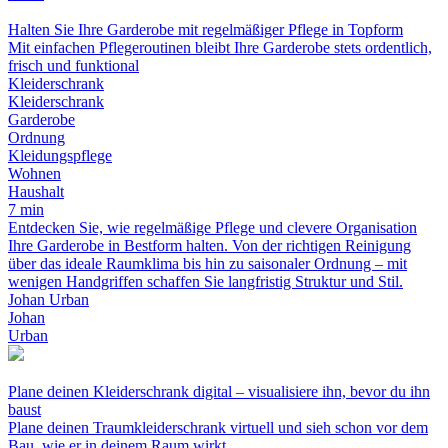
Halten Sie Ihre Garderobe mit regelmäßiger Pflege in Topform
Mit einfachen Pflegeroutinen bleibt Ihre Garderobe stets ordentlich,
frisch und funktional
Kleiderschrank
Kleiderschrank
Garderobe
Ordnung
Kleidungspflege
Wohnen
Haushalt
7 min
Entdecken Sie, wie regelmäßige Pflege und clevere Organisation
Ihre Garderobe in Bestform halten. Von der richtigen Reinigung
über das ideale Raumklima bis hin zu saisonaler Ordnung – mit
wenigen Handgriffen schaffen Sie langfristig Struktur und Stil.
Johan Urban
Johan
Urban
Plane deinen Kleiderschrank digital – visualisiere ihn, bevor du ihn
baust
Plane deinen Traumkleiderschrank virtuell und sieh schon vor dem
Bau, wie er in deinem Raum wirkt.