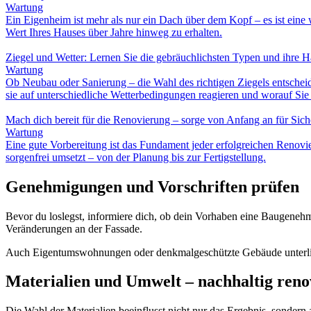
Wartung
Ein Eigenheim ist mehr als nur ein Dach über dem Kopf – es ist eine 
Wert Ihres Hauses über Jahre hinweg zu erhalten.
Ziegel und Wetter: Lernen Sie die gebräuchlichsten Typen und ihre H
Wartung
Ob Neubau oder Sanierung – die Wahl des richtigen Ziegels entschei
sie auf unterschiedliche Wetterbedingungen reagieren und worauf Sie 
Mach dich bereit für die Renovierung – sorge von Anfang an für Sich
Wartung
Eine gute Vorbereitung ist das Fundament jeder erfolgreichen Renovier
sorgenfrei umsetzt – von der Planung bis zur Fertigstellung.
Genehmigungen und Vorschriften prüfen
Bevor du loslegst, informiere dich, ob dein Vorhaben eine Baugenehmi
Veränderungen an der Fassade.
Auch Eigentumswohnungen oder denkmalgeschützte Gebäude unterlieg
Materialien und Umwelt – nachhaltig reno
Die Wahl der Materialien beeinflusst nicht nur das Ergebnis, sondern