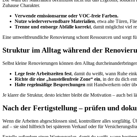
Zuhause Charakter.
Verwende emissionsarme oder VOC-freie Farben.
Nutze wiederverwendbare Materialien
, etwa alte Türen, Fl
Trenne und entsorge Abfälle korrekt
, damit möglichst viel 
Eine umweltfreundliche Renovierung schont Ressourcen und sorgt fü
Struktur im Alltag während der Renovier
Selbst kleine Renovierungen können den Alltag durcheinanderbringen.
Lege feste Arbeitszeiten fest
, damit du weißt, wann Ruhe eink
Richte dir eine „baustellenfreie Zone“ ein
, in der du dich e
Halte regelmäßige Besprechungen
mit Handwerkern oder überp
Je klarer die Struktur, desto leichter bleibt die Motivation – auch bei 
Nach der Fertigstellung – prüfen und dok
Wenn die Arbeiten abgeschlossen sind, kontrolliere alles sorgfältig.
auf – sie sind hilfreich bei späterem Verkauf oder für Versicherungsfr
Erstelle außerdem einen Wartungsplan, damit du weißt, wann bestimmte