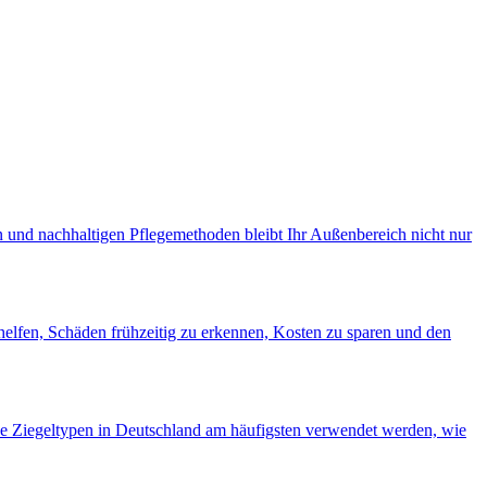
n und nachhaltigen Pflegemethoden bleibt Ihr Außenbereich nicht nur
 helfen, Schäden frühzeitig zu erkennen, Kosten zu sparen und den
he Ziegeltypen in Deutschland am häufigsten verwendet werden, wie