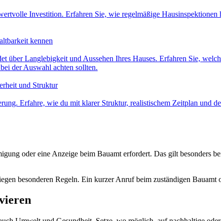
wertvolle Investition. Erfahren Sie, wie regelmäßige Hausinspektionen
altbarkeit kennen
det über Langlebigkeit und Aussehen Ihres Hauses. Erfahren Sie, welc
bei der Auswahl achten sollten.
erheit und Struktur
ung. Erfahre, wie du mit klarer Struktur, realistischem Zeitplan und de
gung oder eine Anzeige beim Bauamt erfordert. Das gilt besonders bei E
en besonderen Regeln. Ein kurzer Anruf beim zuständigen Bauamt ode
vieren
 auch Umwelt und Gesundheit. Setze, wo möglich, auf nachhaltige oder r