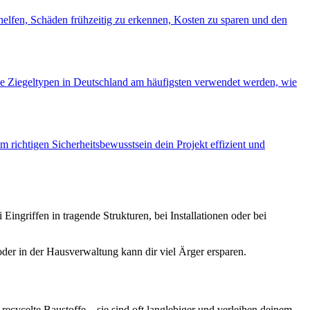
 helfen, Schäden frühzeitig zu erkennen, Kosten zu sparen und den
he Ziegeltypen in Deutschland am häufigsten verwendet werden, wie
m richtigen Sicherheitsbewusstsein dein Projekt effizient und
ingriffen in tragende Strukturen, bei Installationen oder bei
r in der Hausverwaltung kann dir viel Ärger ersparen.
ecycelte Baustoffe – sie sind oft langlebiger und verleihen deinem