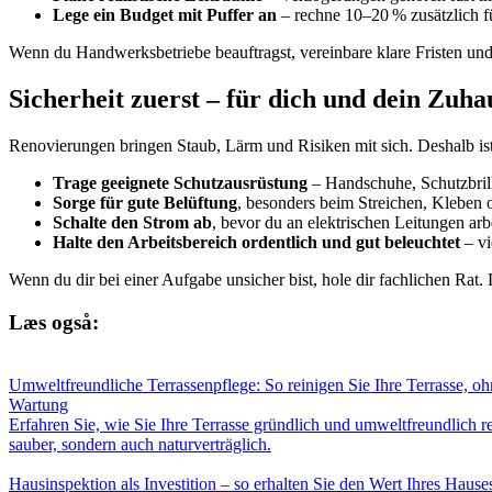
Lege ein Budget mit Puffer an
– rechne 10–20 % zusätzlich f
Wenn du Handwerksbetriebe beauftragst, vereinbare klare Fristen und l
Sicherheit zuerst – für dich und dein Zuha
Renovierungen bringen Staub, Lärm und Risiken mit sich. Deshalb ist
Trage geeignete Schutzausrüstung
– Handschuhe, Schutzbrill
Sorge für gute Belüftung
, besonders beim Streichen, Kleben 
Schalte den Strom ab
, bevor du an elektrischen Leitungen arb
Halte den Arbeitsbereich ordentlich und gut beleuchtet
– vi
Wenn du dir bei einer Aufgabe unsicher bist, hole dir fachlichen Rat. 
Læs også:
Umweltfreundliche Terrassenpflege: So reinigen Sie Ihre Terrasse, o
Wartung
Erfahren Sie, wie Sie Ihre Terrasse gründlich und umweltfreundlich 
sauber, sondern auch naturverträglich.
Hausinspektion als Investition – so erhalten Sie den Wert Ihres Hause