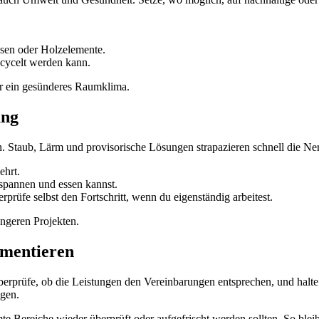
iesen oder Holzelemente.
recycelt werden kann.
r ein gesünderes Raumklima.
ung
 Staub, Lärm und provisorische Lösungen strapazieren schnell die Nerv
ehrt.
ntspannen und essen kannst.
rüfe selbst den Fortschritt, wenn du eigenständig arbeitest.
längeren Projekten.
umentieren
 Überprüfe, ob die Leistungen den Vereinbarungen entsprechen, und hal
agen.
 Bereiche wieder überprüft oder aufgefrischt werden sollten. So bleib