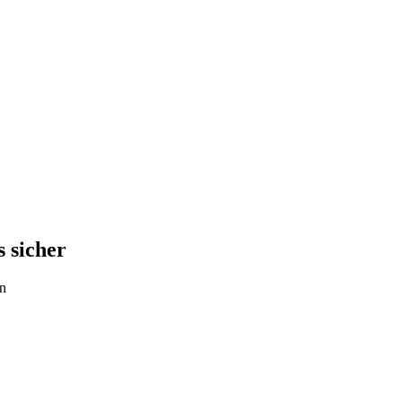
s sicher
ln