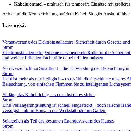
Kabeltrommel
– praktisch für temporäre Einsätze mit größere
Achte auf die Kennzeichnung auf dem Kabel. Sie gibt Auskunft über
Læs også:
Verantwortung des Elektroinstallateurs: Sicherheit durch Gesetze un
Strom
Elektroinstallateure tragen eine entscheidende Rolle für die Sicher
und welche Pflichten Fachkräfte dabei erfüllen müssen.
Von Kerzenlicht zu Smartlicht – die Entwicklung der Beleuchtung im
Strom
Licht ist mehr als nur Helligkeit – es erzählt die Geschichte unseres A
Beleuchtung, von einfachen Flammen bis zu intelligenten Lichtsystem
Verläng das Kabel richtig – so machst du es sicher
Strom
Eine Verlängerungsleitung ist schnell eingesteckt – doch falsche Han
versorgst – ob im Haus, in der Werkstatt oder im Garten.
Solarzellen als Teil des gesamten Energiesystems des Hauses
Strom