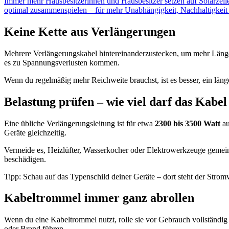
Immer mehr Hausbesitzerinnen und Hausbesitzer setzen auf Solarzellen 
optimal zusammenspielen – für mehr Unabhängigkeit, Nachhaltigkeit u
Keine Kette aus Verlängerungen
Mehrere Verlängerungskabel hintereinanderzustecken, um mehr Länge
es zu Spannungsverlusten kommen.
Wenn du regelmäßig mehr Reichweite brauchst, ist es besser, ein länge
Belastung prüfen – wie viel darf das Kabel
Eine übliche Verlängerungsleitung ist für etwa
2300 bis 3500 Watt
au
Geräte gleichzeitig.
Vermeide es, Heizlüfter, Wasserkocher oder Elektrowerkzeuge gemeins
beschädigen.
Tipp: Schau auf das Typenschild deiner Geräte – dort steht der Strom
Kabeltrommel immer ganz abrollen
Wenn du eine Kabeltrommel nutzt, rolle sie vor Gebrauch vollständig 
oder Brand führen.