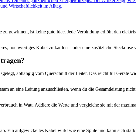
als Teil eines ganzheitlichen Energiekonzepts. Der Artikel zeigt, wie 
nd Wirtschaftlichkeit im Alltag.
 zu gewinnen, ist keine gute Idee. Jede Verbindung erhöht den elek
res, hochwertiges Kabel zu kaufen – oder eine zusätzliche Steckdose von
 tragen?
sgelegt, abhängig vom Querschnitt der Leiter. Das reicht für Geräte wi
am an eine Leitung anzuschließen, wenn du die Gesamtleistung nicht k
verbrauch in Watt. Addiere die Werte und vergleiche sie mit der maxima
ab. Ein aufgewickeltes Kabel wirkt wie eine Spule und kann sich stark e