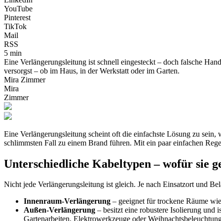
YouTube
Pinterest
TikTok
Mail
RSS
5 min
Eine Verlängerungsleitung ist schnell eingesteckt – doch falsche Han
versorgst – ob im Haus, in der Werkstatt oder im Garten.
Mira Zimmer
Mira
Zimmer
Eine Verlängerungsleitung scheint oft die einfachste Lösung zu sein,
schlimmsten Fall zu einem Brand führen. Mit ein paar einfachen Regel
Unterschiedliche Kabeltypen – wofür sie g
Nicht jede Verlängerungsleitung ist gleich. Je nach Einsatzort und B
Innenraum-Verlängerung
– geeignet für trockene Räume wie 
Außen-Verlängerung
– besitzt eine robustere Isolierung und i
Gartenarbeiten, Elektrowerkzeuge oder Weihnachtsbeleuchtung